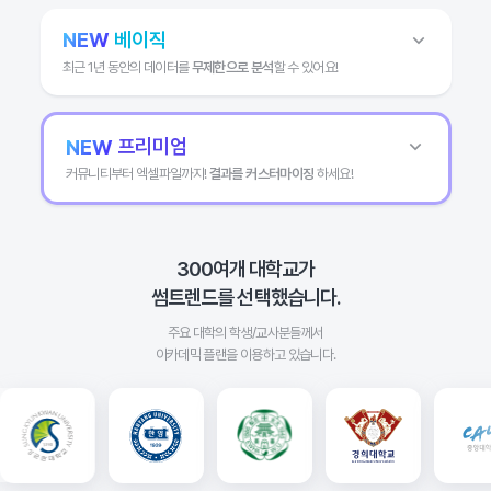
무료
/무제한
NEW
베이직
이용 서비스
분석센터
최근 1년 동안의 데이터를
무제한으로 분석
할 수 있어요!
분석기간
최근 1개월
분석채널
29,700
/30일
프리미엄
NEW
45,000
34% 할인
커뮤니티부터 엑셀파일까지!
결과를 커스터마이징
하세요!
시작하기
이용 서비스
분석센터+유닛
100회(매 월)
AI 리포트 작성하기
149,000
/30일
(유닛: 서비스 미제공)
180,000
17% 할인
분석기간
300여개 대학교가
최근 1년
썸트렌드를 선택했습니다.
이용 서비스
분석센터+유닛
분석채널
300회(매 월)
X(트위터) 리트윗 제거 기능
AI 리포트 작성하기
주요 대학의 학생/교사분들께서
(유닛: 서비스 미제공)
동의어
아카데믹 플랜을 이용하고 있습니다.
20개
분석기간
2014년~
(1년 단위)
최대 비교 단어 개수
2개
분석채널
분석 보관함 저장 개수
유닛: 10개
유튜브
미리보기
커뮤니티
최다 7,000
+ α
제공