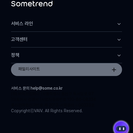
서비스 라인
썸트렌드 어스
고객센터
썸트렌드 클라우드
썸트렌드 데이터+
고객센터
썸트렌드 MCP
정책
공지사항
이용약관
패밀리사이트
개인정보 처리방침
서비스 문의
help@some.co.kr
(주) 바이브컴퍼니
서울특별시 용산구 독서당로 97
대표이사 김경서
사업자등록번호 120-86-08334
통신판매업신고번호 제 2012-서울용산 - 00333호
CopyrightⓒVAIV. All Rights Reserved.