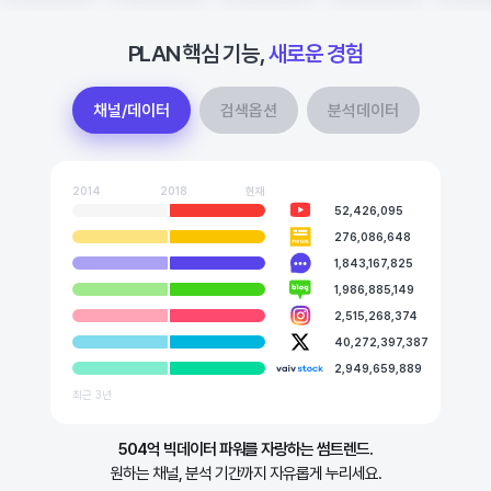
X(트위터) 리트윗 제거 기능
동의어
20개
PLAN 핵심 기능,
새로운 경험
포함어
100개
제외어
100개
채널/데이터
검색옵션
분석데이터
연관어 카테고리
긍·부정 속성
분석데이터 다운로드
2014
2018
현재
52,426,095
비교 단어 추가
276,086,648
3개
최대 비교 단어 개수
(유닛: 2개)
1,843,167,825
분석 보관함 저장 개수
유닛: 무제한
1,986,885,149
2,515,268,374
40,272,397,387
2,949,659,889
최근 3년
504억 빅데이터 파워를 자랑하는 썸트렌드.
원하는 채널, 분석 기간까지 자유롭게 누리세요.